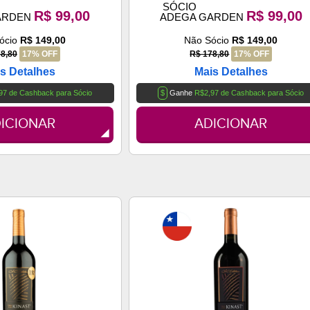
SÓCIO
R$ 99,00
R$ 99,00
ARDEN
ADEGA GARDEN
ócio
R$ 149,00
Não Sócio
R$ 149,00
8,80
17% OFF
R$ 178,80
17% OFF
s Detalhes
Mais Detalhes
97 de Cashback para Sócio
$
Ganhe
R$2,97 de Cashback para Sócio
ICIONAR
ADICIONAR