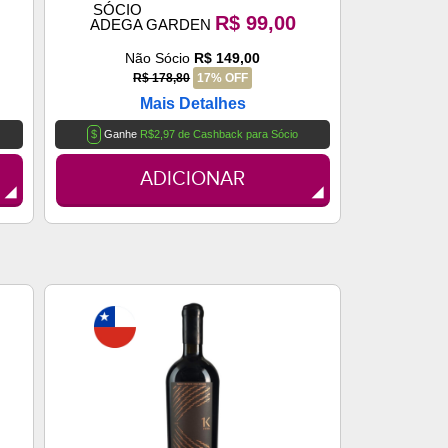
SÓCIO
R$ 99,00
ADEGA GARDEN
Não Sócio
R$ 149,00
R$ 178,80
17% OFF
Mais Detalhes
$
Ganhe
R$2,97 de Cashback para Sócio
ADICIONAR