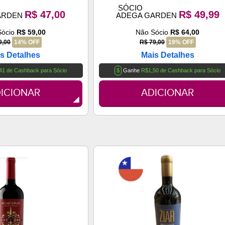
SÓCIO
R$ 47,00
R$ 49,99
ARDEN
ADEGA GARDEN
Sócio
R$ 59,00
Não Sócio
R$ 64,00
9,00
14% OFF
R$ 79,00
19% OFF
s Detalhes
Mais Detalhes
41 de Cashback para Sócio
$
Ganhe
R$1,50 de Cashback para Sócio
ICIONAR
ADICIONAR