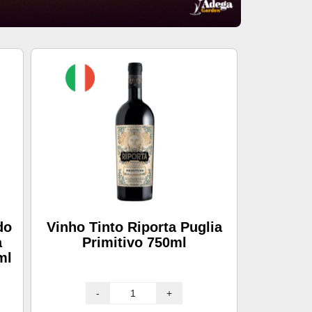
do
Vinho Tinto Riporta Puglia
a
Primitivo 750ml
ml
-
+