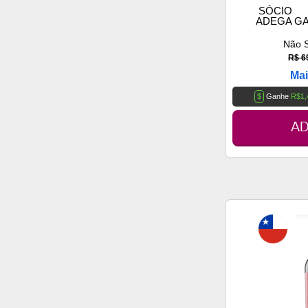
SÓCIO
ADEGA G
Não 
R$ 6
Mai
$
Ganhe
R$1,
AD