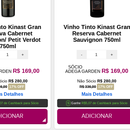
nto Kinast Gran
Vinho Tinto Kinast Gra
va Cabernet
Reserva Cabernet
n/ Petit Verdot
Sauvignon 750ml
750ml
+
-
+
SÓCIO
R$ 169,00
R$ 169,00
ARDEN
ADEGA GARDEN
ócio
R$ 280,00
Não Sócio
R$ 280,00
6,00
17% OFF
R$ 336,00
17% OFF
s Detalhes
Mais Detalhes
07 de Cashback para Sócio
$
Ganhe
R$5,07 de Cashback para Sócio
ICIONAR
ADICIONAR