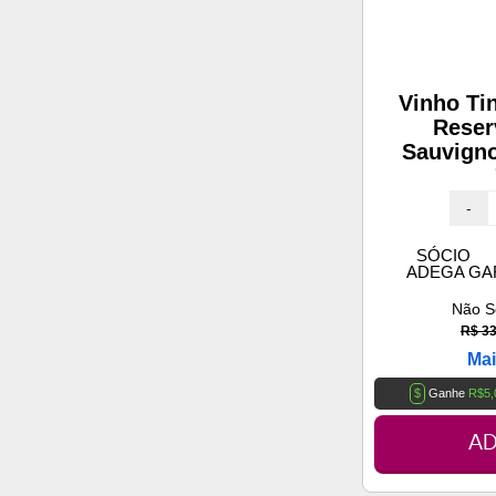
Vinho Ti
Reser
Sauvigno
-
SÓCIO
ADEGA G
Não S
R$ 33
Mai
$
Ganhe
R$5,
AD