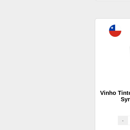
Vinho Tint
Sy
-