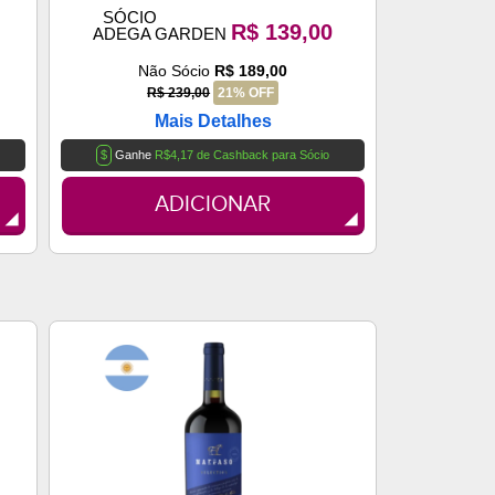
SÓCIO
R$ 139,00
ADEGA GARDEN
Não Sócio
R$ 189,00
R$ 239,00
21% OFF
Mais Detalhes
$
Ganhe
R$4,17 de Cashback para Sócio
ADICIONAR