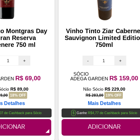
to Montgras Day
Vinho Tinto Ziar Caberne
ran Reserva
Sauvignon Limited Editi
nere 750 ml
750ml
+
-
+
SÓCIO
R$ 69,00
R$ 159,00
ARDEN
ADEGA GARDEN
Sócio
R$ 89,00
Não Sócio
R$ 229,00
9,00
18% OFF
R$ 283,00
19% OFF
s Detalhes
Mais Detalhes
07 de Cashback para Sócio
$
Ganhe
R$4,77 de Cashback para Sócio
ICIONAR
ADICIONAR