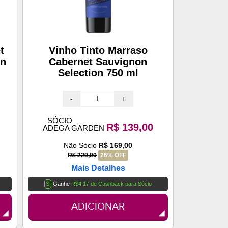
t
Vinho Tinto Marraso
on
Cabernet Sauvignon
Selection 750 ml
-
+
SÓCIO
R$ 139,00
ADEGA GARDEN
Não Sócio
R$ 169,00
R$ 229,00
26% OFF
Mais Detalhes
$
Ganhe
R$4,17 de Cashback para Sócio
ADICIONAR