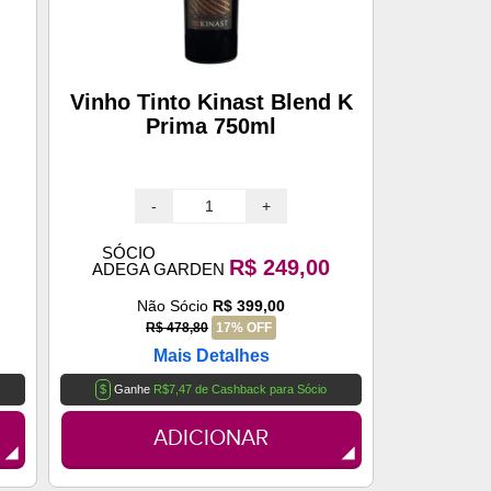
n
Vinho Tinto Kinast Blend K
Prima 750ml
-
+
SÓCIO
R$ 249,00
ADEGA GARDEN
Não Sócio
R$ 399,00
R$ 478,80
17% OFF
Mais Detalhes
$
Ganhe
R$7,47 de Cashback para Sócio
ADICIONAR