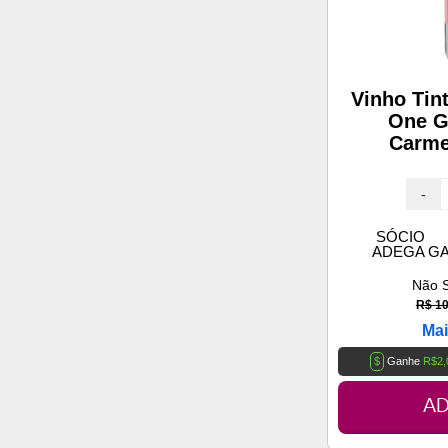
Vinho Tin
One G
Carme
-
SÓCIO
ADEGA G
Não 
R$ 10
Mai
$
Ganhe
R$2,
AD