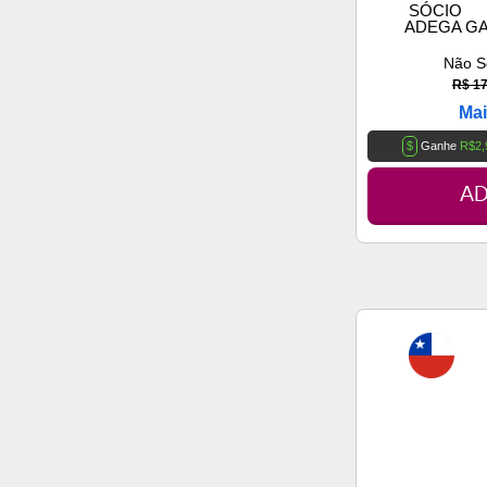
SÓCIO
ADEGA G
Não S
R$ 17
Mai
$
Ganhe
R$2,
AD